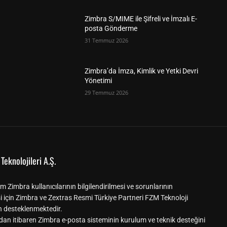
Zimbra S/MIME ile Şifreli ve İmzalı E-
posta Gönderme
31 Temmuz 2026
Zimbra’da İmza, Kimlik ve Yetki Devri
Yönetimi
29 Temmuz 2026
Teknolojileri A.Ş.
m Zimbra kullanıcılarının bilgilendirilmesi ve sorunlarının
i için Zimbra ve Zextras Resmi Türkiye Partneri FZM Teknoloji
n desteklenmektedir.
dan itibaren Zimbra e-posta sisteminin kurulum ve teknik desteğini