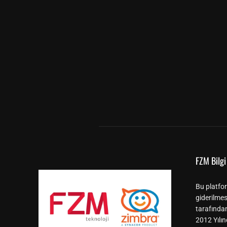
FZM Bilgi 
Bu platfor
giderilmes
tarafında
2012 Yılın