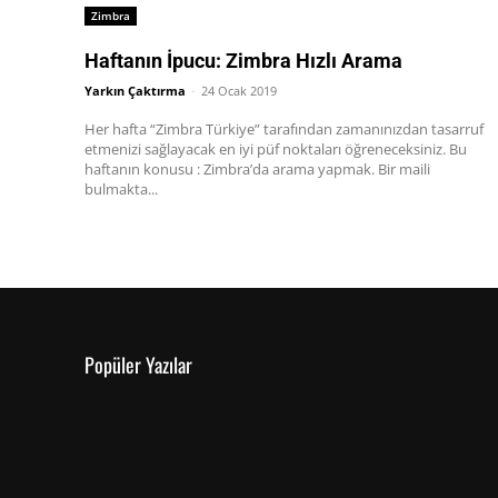
Zimbra
Haftanın İpucu: Zimbra Hızlı Arama
Yarkın Çaktırma
-
24 Ocak 2019
Her hafta “Zimbra Türkiye” tarafından zamanınızdan tasarruf
etmenizi sağlayacak en iyi püf noktaları öğreneceksiniz. Bu
haftanın konusu : Zimbra’da arama yapmak. Bir maili
bulmakta...
Popüler Yazılar