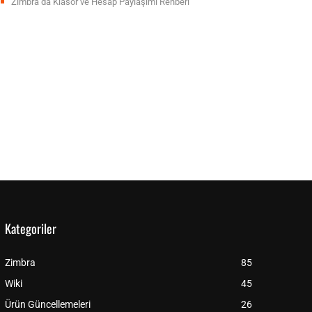
Zimbra’da Klasör ve Hesap Paylaşımı Rehberi
Kategoriler
Zimbra
85
Wiki
45
Ürün Güncellemeleri
26