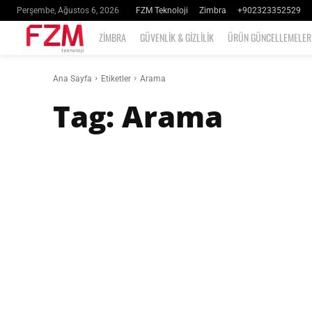
FZM Teknoloji
Zimbra
+902323352529
Perşembe, Ağustos 6, 2026
ZIMBRA
GÜVENLIK & GIZLILIK
ÜRÜN GÜNCELLEMELER
Ana Sayfa
Etiketler
Arama
Tag:
Arama