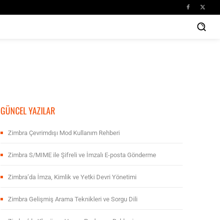
GÜNCEL YAZILAR
Zimbra Çevrimdışı Mod Kullanım Rehberi
Zimbra S/MIME ile Şifreli ve İmzalı E-posta Gönderme
Zimbra’da İmza, Kimlik ve Yetki Devri Yönetimi
Zimbra Gelişmiş Arama Teknikleri ve Sorgu Dili