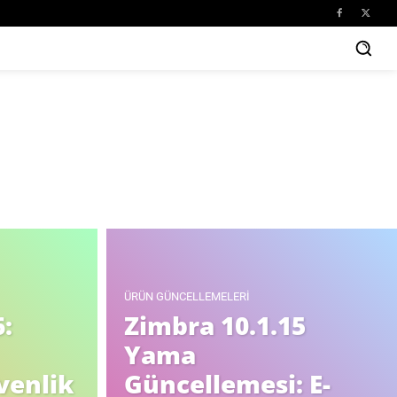
ÜRÜN GÜNCELLEMELERI
:
Zimbra 10.1.15
Yama
venlik
Güncellemesi: E-