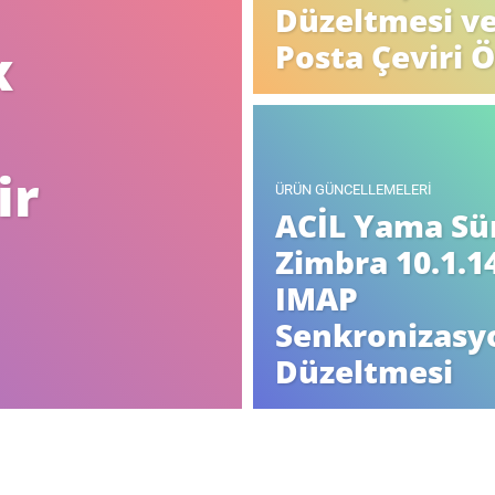
Düzeltmesi ve
x
Posta Çeviri Ö
ir
ÜRÜN GÜNCELLEMELERI
ACİL Yama Sü
Zimbra 10.1.1
IMAP
Senkronizasy
Düzeltmesi