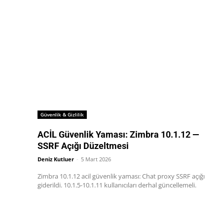
Güvenlik & Gizlilik
ACİL Güvenlik Yaması: Zimbra 10.1.12 —
SSRF Açığı Düzeltmesi
Deniz Kutluer
-
5 Mart 2026
Zimbra 10.1.12 acil güvenlik yaması: Chat proxy SSRF açığı
giderildi. 10.1.5-10.1.11 kullanıcıları derhal güncellemeli.