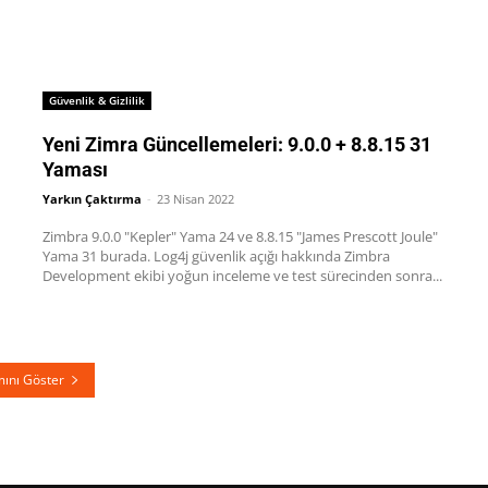
Güvenlik & Gizlilik
Yeni Zimra Güncellemeleri: 9.0.0 + 8.8.15 31
Yaması
Yarkın Çaktırma
-
23 Nisan 2022
Zimbra 9.0.0 "Kepler" Yama 24 ve 8.8.15 "James Prescott Joule"
Yama 31 burada. Log4j güvenlik açığı hakkında Zimbra
Development ekibi yoğun inceleme ve test sürecinden sonra...
ını Göster