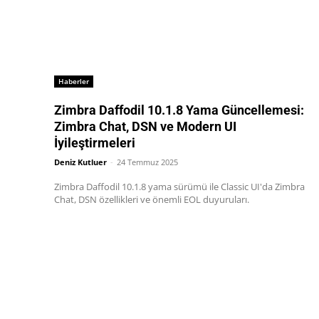
Haberler
Zimbra Daffodil 10.1.8 Yama Güncellemesi:
Zimbra Chat, DSN ve Modern UI
İyileştirmeleri
Deniz Kutluer
-
24 Temmuz 2025
Zimbra Daffodil 10.1.8 yama sürümü ile Classic UI'da Zimbra
Chat, DSN özellikleri ve önemli EOL duyuruları.