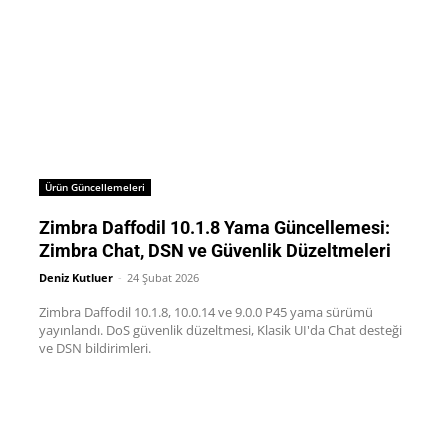
Ürün Güncellemeleri
Zimbra Daffodil 10.1.8 Yama Güncellemesi:
Zimbra Chat, DSN ve Güvenlik Düzeltmeleri
Deniz Kutluer
-
24 Şubat 2026
Zimbra Daffodil 10.1.8, 10.0.14 ve 9.0.0 P45 yama sürümü
yayınlandı. DoS güvenlik düzeltmesi, Klasik UI'da Chat desteği
ve DSN bildirimleri.