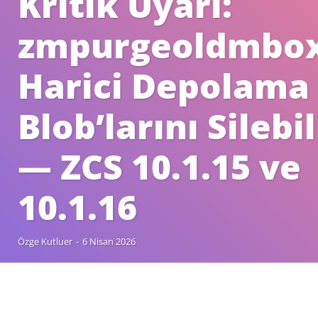
Kritik Uyarı:
zmpurgeoldmbo
Harici Depolama
Blob’larını Silebil
— ZCS 10.1.15 ve
10.1.16
Özge Kutluer
-
6 Nisan 2026