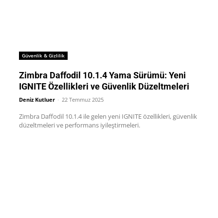
Güvenlik & Gizlilik
Zimbra Daffodil 10.1.4 Yama Sürümü: Yeni
IGNITE Özellikleri ve Güvenlik Düzeltmeleri
Deniz Kutluer
-
22 Temmuz 2025
Zimbra Daffodil 10.1.4 ile gelen yeni IGNITE özellikleri, güvenlik
düzeltmeleri ve performans iyileştirmeleri.