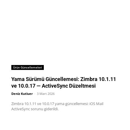
Ürün Güncellemeleri
Yama Sürümü Güncellemesi: Zimbra 10.1.11
ve 10.0.17 — ActiveSync Düzeltmesi
Deniz Kutluer
-
3 Mart 2026
Zimbra 10.1.11 ve 10.0.17 yama güncellemesi: iOS Mail
ActiveSync sorunu giderildi.