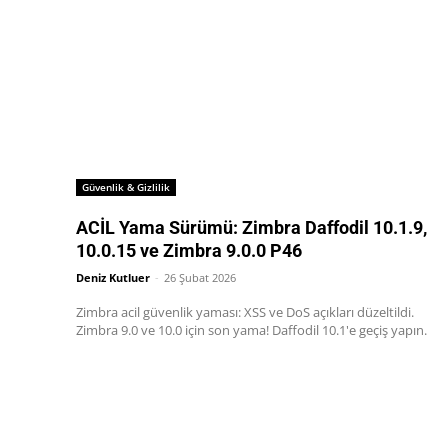
Güvenlik & Gizlilik
ACİL Yama Sürümü: Zimbra Daffodil 10.1.9,
10.0.15 ve Zimbra 9.0.0 P46
Deniz Kutluer
-
26 Şubat 2026
Zimbra acil güvenlik yaması: XSS ve DoS açıkları düzeltildi.
Zimbra 9.0 ve 10.0 için son yama! Daffodil 10.1'e geçiş yapın.