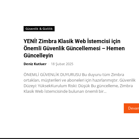
Güvenlik & Gizlilik
YENİ! Zimbra Klasik Web İstemcisi için
Önemli Güvenlik Güncellemesi – Hemen
Güncelleyin
Deniz Kutluer
-
18 Şubat 2025
ÖNEMLİ GÜVENLİK DUYURUSU Bu duyuru tüm Zimbra
ortakları, müşterileri ve aboneleri için hazırlanmıştır. Güvenlik
Düzeyi: YüksekKurulum Riski: Düşük Bu güncelleme, Zimbra
Klasik Web İstemcisinde bulunan önemli bir...
Devam