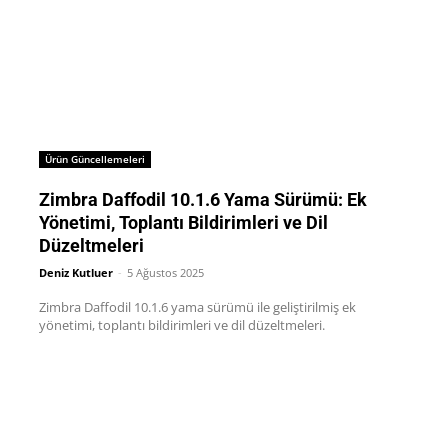
Ürün Güncellemeleri
Zimbra Daffodil 10.1.6 Yama Sürümü: Ek
Yönetimi, Toplantı Bildirimleri ve Dil
Düzeltmeleri
Deniz Kutluer
-
5 Ağustos 2025
Zimbra Daffodil 10.1.6 yama sürümü ile geliştirilmiş ek
yönetimi, toplantı bildirimleri ve dil düzeltmeleri.