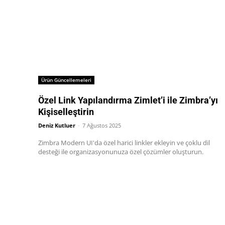
Ürün Güncellemeleri
Özel Link Yapılandırma Zimlet’i ile Zimbra’yı
Kişiselleştirin
Deniz Kutluer
-
7 Ağustos 2025
Zimbra Modern UI'da özel harici linkler ekleyin ve çoklu dil
desteği ile organizasyonunuza özel çözümler oluşturun.