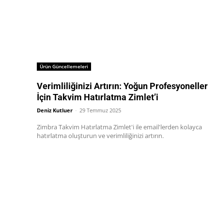
Ürün Güncellemeleri
Verimliliğinizi Artırın: Yoğun Profesyoneller
İçin Takvim Hatırlatma Zimlet’i
Deniz Kutluer
-
29 Temmuz 2025
Zimbra Takvim Hatırlatma Zimlet'i ile email'lerden kolayca
hatırlatma oluşturun ve verimliliğinizi artırın.