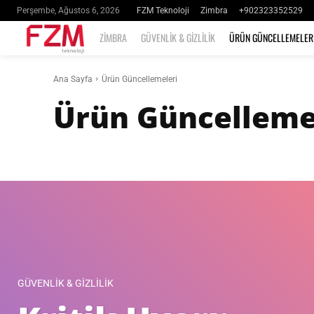
FZM Teknoloji
Zimbra
+902323352529
Perşembe, Ağustos 6, 2026
ZIMBRA
GÜVENLIK & GIZLILIK
ÜRÜN GÜNCELLEMELER
Ana Sayfa
Ürün Güncellemeleri
Ürün Güncelleme
Güvenlik & Gizlilik
Haberler
Network Edition
Wiki
Zimbr
GÜVENLIK & GIZLILIK