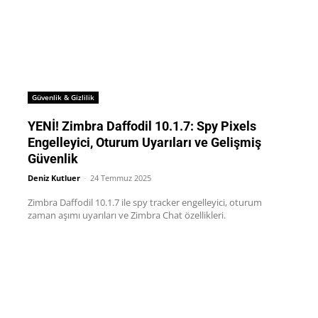
Güvenlik & Gizlilik
YENİ! Zimbra Daffodil 10.1.7: Spy Pixels
Engelleyici, Oturum Uyarıları ve Gelişmiş
Güvenlik
Deniz Kutluer
-
24 Temmuz 2025
Zimbra Daffodil 10.1.7 ile spy tracker engelleyici, oturum
zaman aşımı uyarıları ve Zimbra Chat özellikleri.