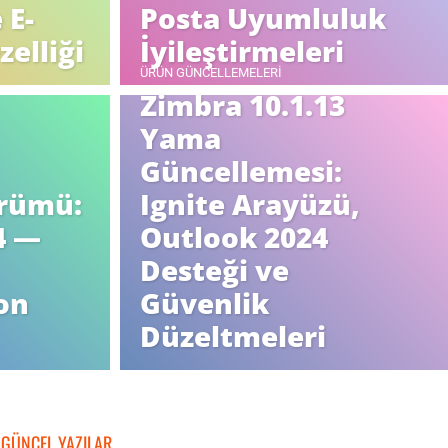
 E-
Posta Uyumluluk
zelliği
İyileştirmeleri
ÜRÜN GÜNCELLEMELERI
Zimbra 10.1.13
Yama
Güncellemesi:
rümü:
Ignite Arayüzü,
4 —
Outlook 2024
Desteği ve
on
Güvenlik
Düzeltmeleri
GÜNCEL YAZILAR