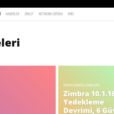
I
HABERLER
ZIMLET
NETWORK EDITION
WIKI
leri
a
Zimlet
ÜRÜN GÜNCELLEMELERI
Zimbra 10.1.16
Yedekleme
Devrimi, 6 Gü