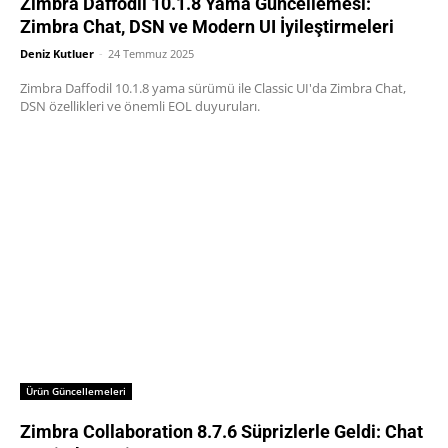
Zimbra Daffodil 10.1.8 Yama Güncellemesi:
Zimbra Chat, DSN ve Modern UI İyileştirmeleri
Deniz Kutluer
-
24 Temmuz 2025
Zimbra Daffodil 10.1.8 yama sürümü ile Classic UI'da Zimbra Chat,
DSN özellikleri ve önemli EOL duyuruları.
Ürün Güncellemeleri
Zimbra Collaboration 8.7.6 Süprizlerle Geldi: Chat