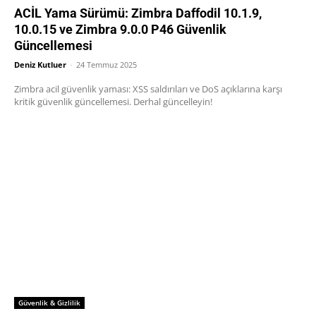
ACİL Yama Sürümü: Zimbra Daffodil 10.1.9,
10.0.15 ve Zimbra 9.0.0 P46 Güvenlik
Güncellemesi
Deniz Kutluer
-
24 Temmuz 2025
Zimbra acil güvenlik yaması: XSS saldırıları ve DoS açıklarına karşı
kritik güvenlik güncellemesi. Derhal güncelleyin!
Güvenlik & Gizlilik