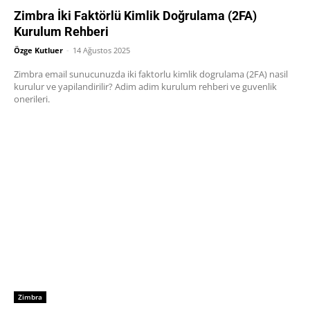
Zimbra İki Faktörlü Kimlik Doğrulama (2FA)
Kurulum Rehberi
Özge Kutluer
-
14 Ağustos 2025
Zimbra email sunucunuzda iki faktorlu kimlik dogrulama (2FA) nasil
kurulur ve yapilandirilir? Adim adim kurulum rehberi ve guvenlik
onerileri.
Zimbra