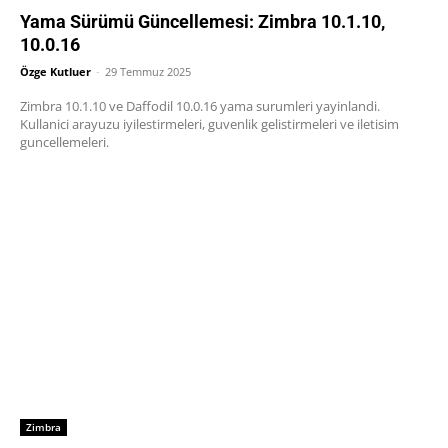
Yama Sürümü Güncellemesi: Zimbra 10.1.10,
10.0.16
Özge Kutluer
-
29 Temmuz 2025
Zimbra 10.1.10 ve Daffodil 10.0.16 yama surumleri yayinlandi.
Kullanici arayuzu iyilestirmeleri, guvenlik gelistirmeleri ve iletisim
guncellemeleri.
Zimbra