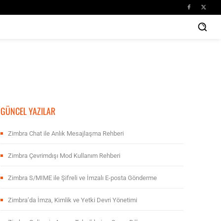
GÜNCEL YAZILAR
Zimbra Chat ile Anlık Mesajlaşma Rehberi
Zimbra Çevrimdışı Mod Kullanım Rehberi
Zimbra S/MIME ile Şifreli ve İmzalı E-posta Gönderme
Zimbra’da İmza, Kimlik ve Yetki Devri Yönetimi