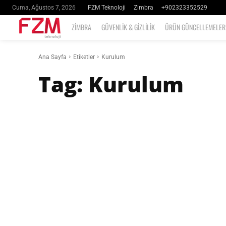
FZM Teknoloji
Zimbra
+902323352529
Cuma, Ağustos 7, 2026
ZIMBRA
GÜVENLIK & GIZLILIK
ÜRÜN GÜNCELLEMELER
Ana Sayfa
Etiketler
Kurulum
Tag:
Kurulum