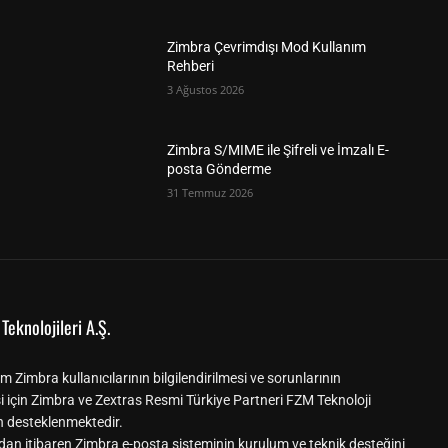
Zimbra Çevrimdışı Mod Kullanım
Rehberi
3 Ağustos 2026
Zimbra S/MIME ile Şifreli ve İmzalı E-
posta Gönderme
31 Temmuz 2026
Teknolojileri A.Ş.
m Zimbra kullanıcılarının bilgilendirilmesi ve sorunlarının
i için Zimbra ve Zextras Resmi Türkiye Partneri FZM Teknoloji
n desteklenmektedir.
dan itibaren Zimbra e-posta sisteminin kurulum ve teknik desteğini