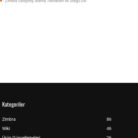
Zimbra Gelişmiş Arama Teknikleri ve Sorgu Dili
Kategoriler
Zimbra
86
Wiki
46
Ürün Güncellemeleri
26