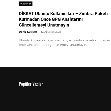
Haberler
DİKKAT Ubuntu Kullanıcıları – Zimbra Paketi
Kurmadan Önce GPG Anahtarını
Güncellemeyi Unutmayın
Deniz Kutluer
-
12 Ağustos 2025
Ubuntu kullanıcıları için önemli uyarı: Zimbra paketi kurmadan
önce GPG anahtarını güncellemeyi unutmayın.
Popüler Yazılar