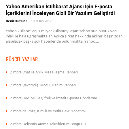
Yahoo Amerikan İstihbarat Ajansı İçin E-posta
İçeriklerini İnceleyen Gizli Bir Yazılım Geliştirdi
Deniz Kutluer
-
19 Nisan 2017
Yahoo kullanıcıları, 1 milyar kullanıcıyı aşan Yahoo’nun büyük veri
ihlali ile hala uğraşmaktalar. Ayrıca şirket hakkında aklınızı başınızdan
alabilecek başka şok haberler de bulunmakta. Yahoo,...
GÜNCEL YAZILAR
Zimbra Chat ile Anlık Mesajlaşma Rehberi
Zimbra Çevrimdışı Mod Kullanım Rehberi
Zimbra S/MIME ile Şifreli ve İmzalı E-posta Gönderme
Zimbra’da İmza, Kimlik ve Yetki Devri Yönetimi
Zimbra Gelişmiş Arama Teknikleri ve Sorgu Dili