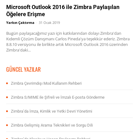
Microsoft Outlook 2016 ile Zimbra Paylaşılan
Öğelere Erişme
Yarkın Çaktırma
-
31 Ocak 2019
Bugün paylaşacağımız yazı için katkılarından dolayı Zimbra'dan
Kıdemli Çözüm Danışmanı Carlos Pineda'ya teşekkür ederiz. Zimbra
8.8.10 versiyonu ile birlikte artık Microsoft Outlook 2016 üzerinden
Zimbra'daki...
GÜNCEL YAZILAR
Zimbra Çevrimdışı Mod Kullanım Rehberi
Zimbra S/MIME ile Şifreli ve İmzalı E-posta Gönderme
Zimbra’da İmza, Kimlik ve Yetki Devri Yönetimi
Zimbra Gelişmiş Arama Teknikleri ve Sorgu Dili