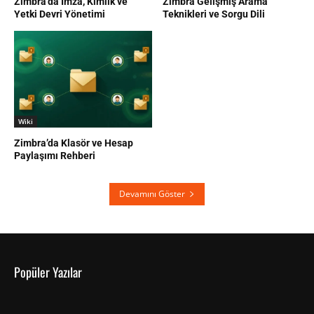
Zimbra’da İmza, Kimlik ve
Zimbra Gelişmiş Arama
Yetki Devri Yönetimi
Teknikleri ve Sorgu Dili
Wiki
Zimbra’da Klasör ve Hesap
Paylaşımı Rehberi
Devamını Göster
Popüler Yazılar