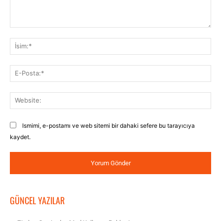
Yorum:
İsi
E-
Pos
Web
Ismimi, e-postamı ve web sitemi bir dahaki sefere bu tarayıcıya
kaydet.
GÜNCEL YAZILAR