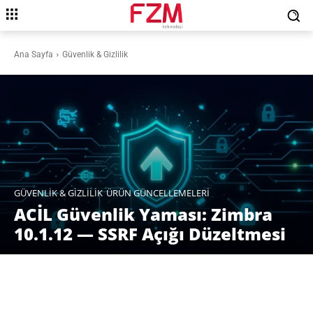
Ana Sayfa
Güvenlik & Gizlilik
GÜVENLIK & GIZLILIK
ÜRÜN GÜNCELLEMELERI
ACİL Güvenlik Yaması: Zimbra
10.1.12 — SSRF Açığı Düzeltmesi
Facebook
X
Pinterest
WhatsAp