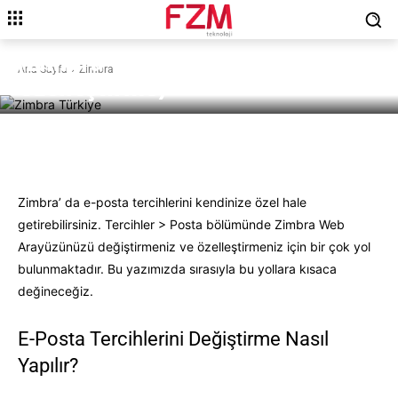
ZIMBRA
E-Posta Tercihlerini Değiştirme
(Zimbra Tercihlerini
Ana Sayfa
Zimbra
Özelleştirme)
Facebook
X
Pinterest
WhatsAp
Zimbra’ da e-posta tercihlerini kendinize özel hale
getirebilirsiniz. Tercihler > Posta bölümünde Zimbra Web
Arayüzünüzü değiştirmeniz ve özelleştirmeniz için bir çok yol
bulunmaktadır. Bu yazımızda sırasıyla bu yollara kısaca
değineceğiz.
E-Posta Tercihlerini Değiştirme Nasıl
Yapılır?