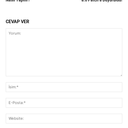
CEVAP VER
Yorum:
İsi
E-
Pos
Web