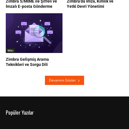
Zimbra S/MIME ile Şifreli ve
Zimbra’da İmza, Kimlik ve
İmzalı E-posta Gönderme
Yetki Devri Yönetimi
Wiki
Zimbra Gelişmiş Arama
Teknikleri ve Sorgu Dili
Devamını Göster
Popüler Yazılar