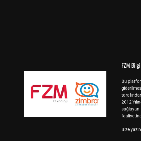
FZM Bilgi 
Bu platfor
giderilmes
tarafında
2012 Yılın
sağlayan F
faaliyeti
Bize yazın