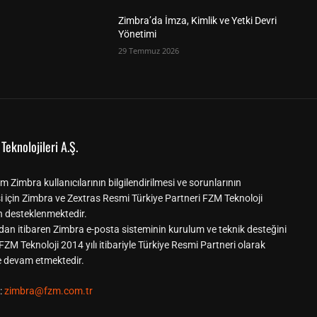
Zimbra’da İmza, Kimlik ve Yetki Devri
Yönetimi
29 Temmuz 2026
Teknolojileri A.Ş.
m Zimbra kullanıcılarının bilgilendirilmesi ve sorunlarının
i için Zimbra ve Zextras Resmi Türkiye Partneri FZM Teknoloji
n desteklenmektedir.
dan itibaren Zimbra e-posta sisteminin kurulum ve teknik desteğini
ZM Teknoloji 2014 yılı itibariyle Türkiye Resmi Partneri olarak
ne devam etmektedir.
:
zimbra@fzm.com.tr