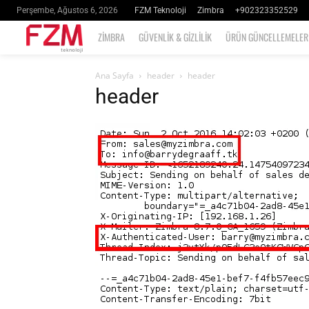
FZM Teknoloji
Zimbra
+902323352529
Perşembe, Ağustos 6, 2026
ZIMBRA
GÜVENLIK & GIZLILIK
ÜRÜN GÜNCELLEMELER
Ana Sayfa
header
header
header