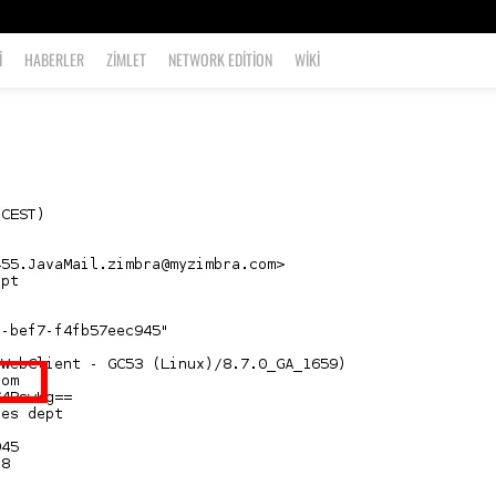
I
HABERLER
ZIMLET
NETWORK EDITION
WIKI