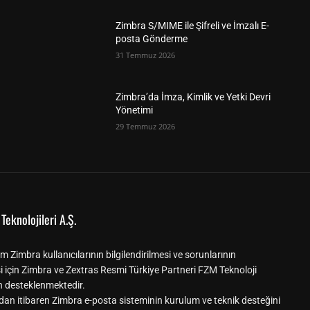
Zimbra S/MIME ile Şifreli ve İmzalı E-
posta Gönderme
31 Temmuz 2026
Zimbra’da İmza, Kimlik ve Yetki Devri
Yönetimi
29 Temmuz 2026
Teknolojileri A.Ş.
m Zimbra kullanıcılarının bilgilendirilmesi ve sorunlarının
i için Zimbra ve Zextras Resmi Türkiye Partneri FZM Teknoloji
n desteklenmektedir.
dan itibaren Zimbra e-posta sisteminin kurulum ve teknik desteğini