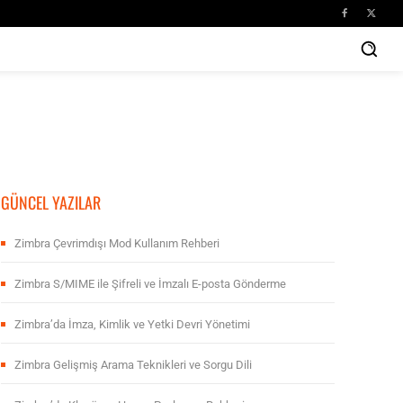
GÜNCEL YAZILAR
Zimbra Çevrimdışı Mod Kullanım Rehberi
Zimbra S/MIME ile Şifreli ve İmzalı E-posta Gönderme
Zimbra’da İmza, Kimlik ve Yetki Devri Yönetimi
Zimbra Gelişmiş Arama Teknikleri ve Sorgu Dili