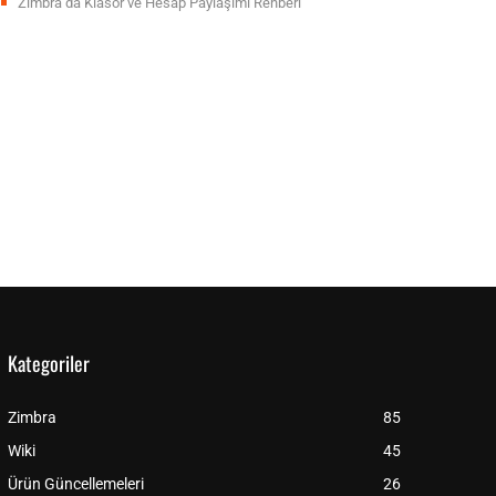
Zimbra’da Klasör ve Hesap Paylaşımı Rehberi
Kategoriler
Zimbra
85
Wiki
45
Ürün Güncellemeleri
26