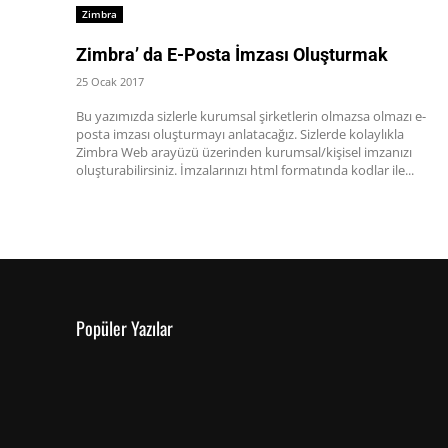
Zimbra
Zimbra’ da E-Posta İmzası Oluşturmak
25 Ocak 2017
Bu yazımızda sizlerle kurumsal şirketlerin olmazsa olmazı e-
posta imzası oluşturmayı anlatacağız. Sizlerde kolaylıkla
Zimbra Web arayüzü üzerinden kurumsal/kişisel imzanızı
oluşturabilirsiniz. İmzalarınızı html formatında kodlar ile...
Popüler Yazılar