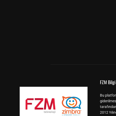
FZM Bilgi 
Bu platfor
giderilmes
tarafında
2012 Yılın