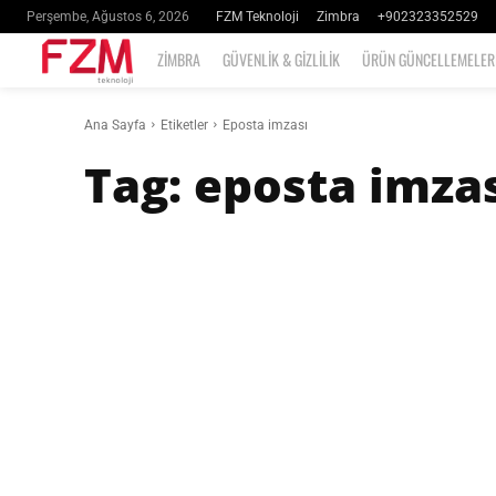
FZM Teknoloji
Zimbra
+902323352529
Perşembe, Ağustos 6, 2026
ZIMBRA
GÜVENLIK & GIZLILIK
ÜRÜN GÜNCELLEMELER
Ana Sayfa
Etiketler
Eposta imzası
Tag:
eposta imza