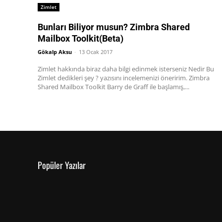
Zimlet
Bunları Biliyor musun? Zimbra Shared
Mailbox Toolkit(Beta)
Gökalp Aksu
-
13 Ocak 2017
Zimlet hakkında biraz daha bilgi edinmek isterseniz Nedir Bu
Zimlet dedikleri şey ? yazısını incelemenizi öneririm. Zimbra
Shared Mailbox Toolkit Barry de Graff ile başlamış,...
Popüler Yazılar