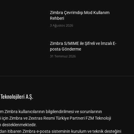
Zimbra Çevrimdışı Mod Kullanım
Rehberi
3 Ağustos 2026
Zimbra S/MIME ile Şifreli ve İmzalı E-
posta Gönderme
31 Temmuz 2026
Teknolojileri A.Ş.
m Zimbra kullanıcılarının bilgilendirilmesi ve sorunlarının
i için Zimbra ve Zextras Resmi Türkiye Partneri FZM Teknoloji
n desteklenmektedir.
dan itibaren Zimbra e-posta sisteminin kurulum ve teknik desteğini