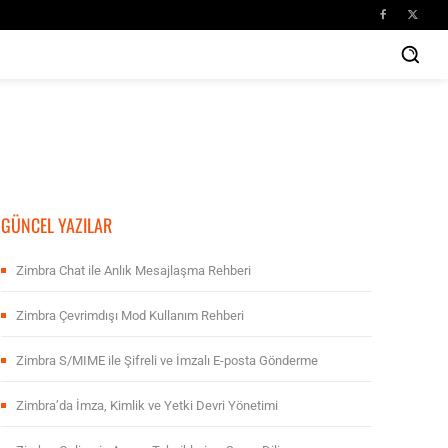
GÜNCEL YAZILAR
Zimbra Chat ile Anlık Mesajlaşma Rehberi
Zimbra Çevrimdışı Mod Kullanım Rehberi
Zimbra S/MIME ile Şifreli ve İmzalı E-posta Gönderme
Zimbra’da İmza, Kimlik ve Yetki Devri Yönetimi