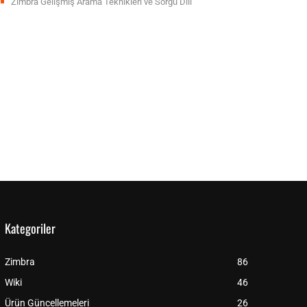
Zimbra Gelişmiş Arama Teknikleri ve Sorgu Dili
Kategoriler
Zimbra
86
Wiki
46
Ürün Güncellemeleri
26