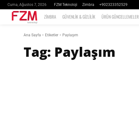
FZM Teknoloji
Zimbra
+902323352529
Cuma, Ağustos 7, 2026
ZIMBRA
GÜVENLIK & GIZLILIK
ÜRÜN GÜNCELLEMELER
Ana Sayfa
Etiketler
Paylaşım
Tag:
Paylaşım