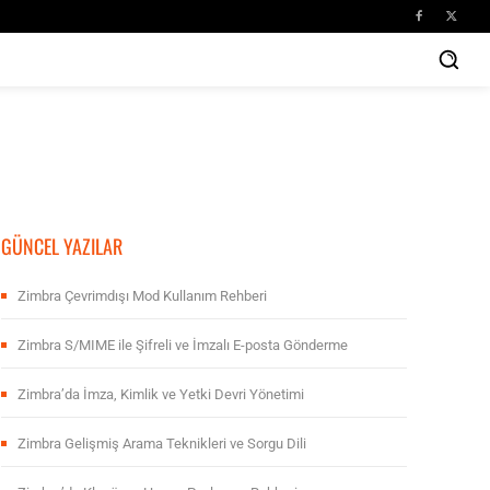
GÜNCEL YAZILAR
Zimbra Çevrimdışı Mod Kullanım Rehberi
Zimbra S/MIME ile Şifreli ve İmzalı E-posta Gönderme
Zimbra’da İmza, Kimlik ve Yetki Devri Yönetimi
Zimbra Gelişmiş Arama Teknikleri ve Sorgu Dili