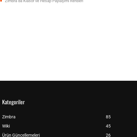
Zimbra’da Klasör ve Hesap Paylaşımı Rehberi
Kategoriler
Zimbra
85
Wiki
45
Ürün Güncellemeleri
26