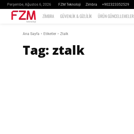
FZM Teknoloji
Zimbra
+902323352529
Perşembe, Ağustos 6, 2026
ZIMBRA
GÜVENLIK & GIZLILIK
ÜRÜN GÜNCELLEMELER
Ana Sayfa
Etiketler
Ztalk
Tag:
ztalk