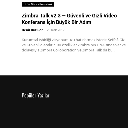
Ürün Güncellemeleri
Zimbra Talk v2.3 — Güvenli ve Gizli Video
Konferans İçin Büyük Bir Adım
Deniz Kutluer
-
2 Ocak 2017
Kurumsal İşbirliği vizyonumuzu hatırlatmak isteriz: Şeffaf, Gizli
ve Güvenli olacaktır. Bu özellikler Zimbra'nın DNA'sında var ve
dolayısıyla Zimbra Colloboration ve Zimbra Talk da bu...
Popüler Yazılar