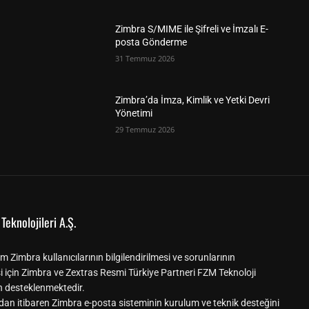
Zimbra S/MIME ile Şifreli ve İmzalı E-
posta Gönderme
31 Temmuz 2026
Zimbra’da İmza, Kimlik ve Yetki Devri
Yönetimi
29 Temmuz 2026
Teknolojileri A.Ş.
m Zimbra kullanıcılarının bilgilendirilmesi ve sorunlarının
i için Zimbra ve Zextras Resmi Türkiye Partneri FZM Teknoloji
n desteklenmektedir.
dan itibaren Zimbra e-posta sisteminin kurulum ve teknik desteğini