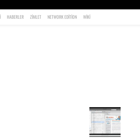
I
HABERLER
ZIMLET
NETWORK EDITION
WIKI