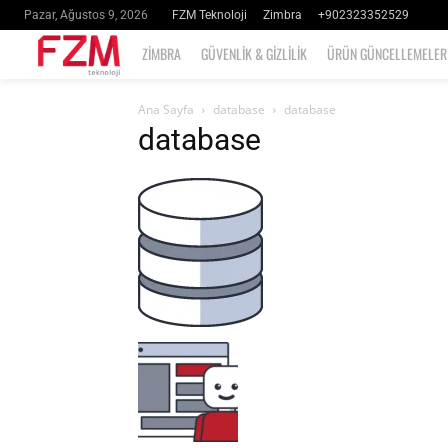
FZM Teknoloji
Zimbra
+902323352529
Pazar, Ağustos 9, 2026
ZIMBRA
GÜVENLIK & GIZLILIK
ÜRÜN GÜNCELLEMELER
Ana Sayfa
database
database
database