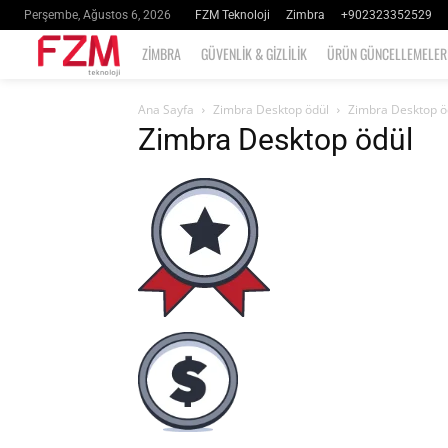
FZM Teknoloji
Zimbra
+902323352529
Perşembe, Ağustos 6, 2026
ZIMBRA
GÜVENLIK & GIZLILIK
ÜRÜN GÜNCELLEMELER
Ana Sayfa
Zimbra Desktop ödül
Zimbra Desktop ö
Zimbra Desktop ödül