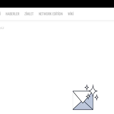
I
HABERLER
ZIMLET
NETWORK EDITION
WIKI
dül