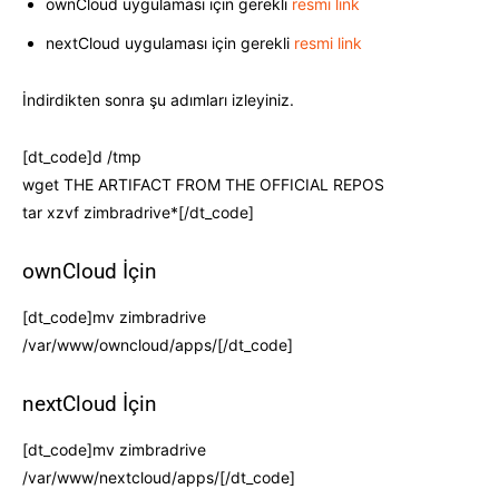
ownCloud uygulaması için gerekli
resmi link
nextCloud uygulaması için gerekli
resmi link
İndirdikten sonra şu adımları izleyiniz.
[dt_code]d /tmp
wget THE ARTIFACT FROM THE OFFICIAL REPOS
tar xzvf zimbradrive*[/dt_code]
ownCloud İçin
[dt_code]mv zimbradrive
/var/www/owncloud/apps/[/dt_code]
nextCloud İçin
[dt_code]mv zimbradrive
/var/www/nextcloud/apps/[/dt_code]