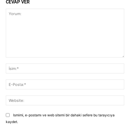
CEVAP VER
Yorum:
İsi
E-
Pos
Web
Ismimi, e-postamı ve web sitemi bir dahaki sefere bu tarayıcıya
kaydet.