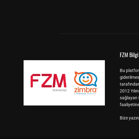
FZM Bilgi 
Bu platfor
giderilmes
tarafında
2012 Yılın
sağlayan F
faaliyeti
Bize yazın