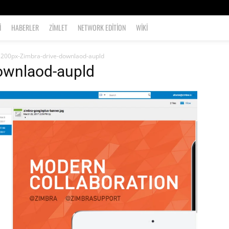
I
HABERLER
ZIMLET
NETWORK EDITION
WIKI
1200px-Zimbra-drive-downlaod-aupld
ownlaod-aupld