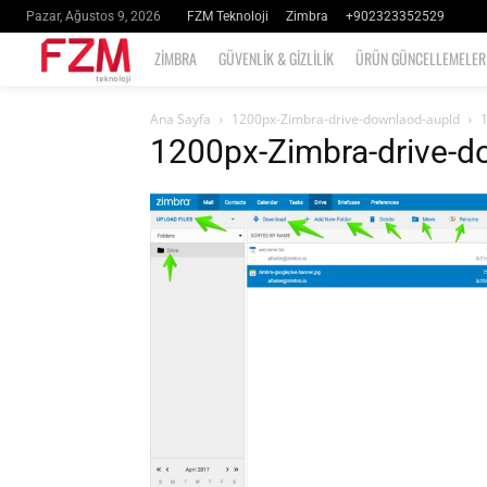
FZM Teknoloji
Zimbra
+902323352529
Pazar, Ağustos 9, 2026
ZIMBRA
GÜVENLIK & GIZLILIK
ÜRÜN GÜNCELLEMELER
Ana Sayfa
1200px-Zimbra-drive-downlaod-aupld
1200px-Zimbra-drive-d