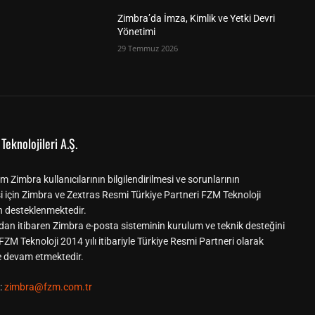
Zimbra’da İmza, Kimlik ve Yetki Devri
Yönetimi
29 Temmuz 2026
Teknolojileri A.Ş.
m Zimbra kullanıcılarının bilgilendirilmesi ve sorunlarının
i için Zimbra ve Zextras Resmi Türkiye Partneri FZM Teknoloji
n desteklenmektedir.
dan itibaren Zimbra e-posta sisteminin kurulum ve teknik desteğini
ZM Teknoloji 2014 yılı itibariyle Türkiye Resmi Partneri olarak
ne devam etmektedir.
:
zimbra@fzm.com.tr