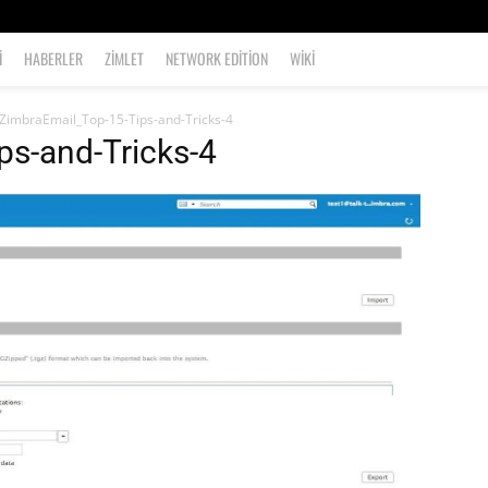
I
HABERLER
ZIMLET
NETWORK EDITION
WIKI
ZimbraEmail_Top-15-Tips-and-Tricks-4
ps-and-Tricks-4