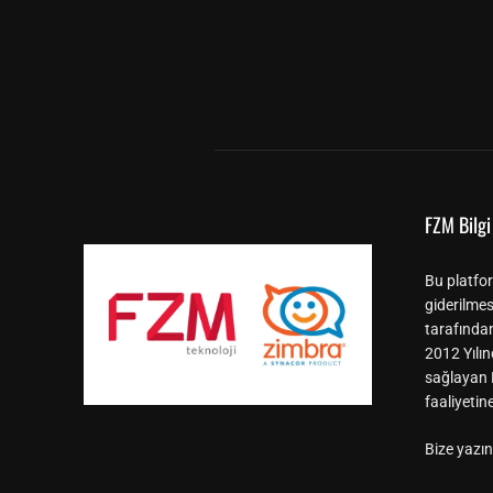
FZM Bilgi 
Bu platfor
giderilmes
tarafında
2012 Yılın
sağlayan F
faaliyeti
Bize yazın