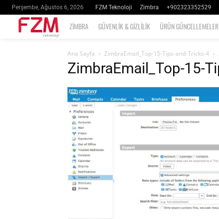
FZM Teknoloji
Zimbra
+902323352529
Perşembe, Ağustos 6, 2026
ZIMBRA
GÜVENLIK & GIZLILIK
ÜRÜN GÜNCELLEMELER
Ana Sayfa
ZimbraEmail_Top-15-Tips-and-Tricks-4
ZimbraEmail_Top-15-Ti