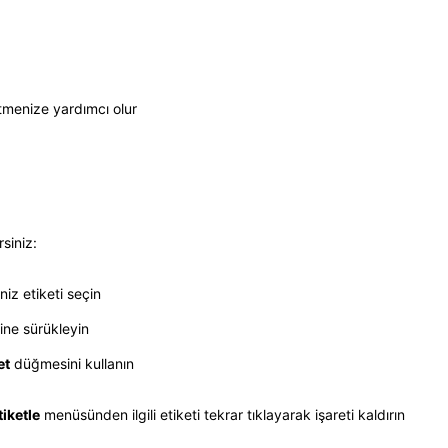
etmenize yardımcı olur
siniz:
niz etiketi seçin
ine sürükleyin
et
düğmesini kullanın
tiketle
menüsünden ilgili etiketi tekrar tıklayarak işareti kaldırın