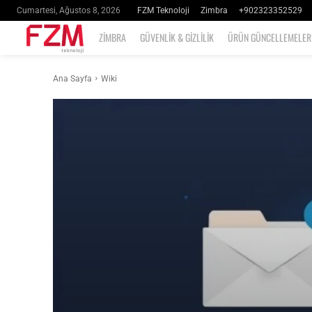
FZM Teknoloji
Zimbra
+902323352529
Cumartesi, Ağustos 8, 2026
ZIMBRA
GÜVENLIK & GIZLILIK
ÜRÜN GÜNCELLEMELER
Ana Sayfa
Wiki