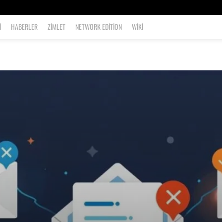
I
HABERLER
ZIMLET
NETWORK EDITION
WIKI