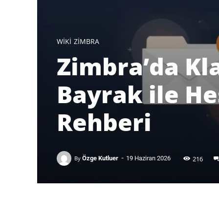
WIKI
ZIMBRA
Zimbra’da Kla
Bayrak ile H
Rehberi
-
216
By
Özge Kutluer
19 Haziran 2026
Facebook
X