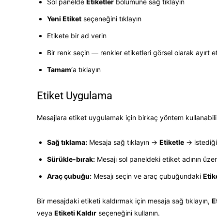
Sol panelde
Etiketler
bölümüne sağ tıklayın
Yeni Etiket
seçeneğini tıklayın
Etikete bir ad verin
Bir renk seçin — renkler etiketleri görsel olarak ayırt 
Tamam
‘a tıklayın
Etiket Uygulama
Mesajlara etiket uygulamak için birkaç yöntem kullanabilir
Sağ tıklama:
Mesaja sağ tıklayın →
Etiketle
→ istediği
Sürükle-bırak:
Mesajı sol paneldeki etiket adının üzer
Araç çubuğu:
Mesajı seçin ve araç çubuğundaki
Etik
Bir mesajdaki etiketi kaldırmak için mesaja sağ tıklayın,
E
veya
Etiketi Kaldır
seçeneğini kullanın.