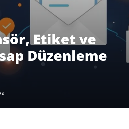
sör, Etiket ve
esap Düzenleme
0
Pinterest
WhatsApp