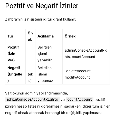
Pozitif ve Negatif İzinler
Zimbra’nın izin sistemi iki tür grant kullanır:
Ön
Tür
Açıklama
Örnek
ek
Pozitif
Belirtilen
adminConsoleAccountRig
(İzin
—
işlemi
hts, countAccount
Ver)
yapabilir
Negatif
–
Belirtilen
-deleteAccount, -
(Engelle
(ek
işlemi
modifyAccount
)
si)
yapamaz
Salt okunur admin yapılandırmasında,
adminConsoleAccountRights
ve
countAccount
pozitif
izinleri hesap listesini görebilmesini sağlarken, diğer tüm izinler
negatif olarak atanarak herhangi bir değişiklik yapılmasını