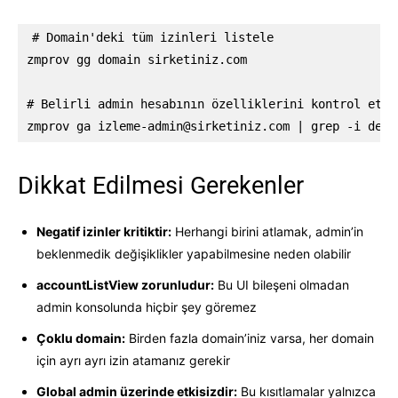
# Domain'deki tüm izinleri listele

zmprov gg domain sirketiniz.com

# Belirli admin hesabının özelliklerini kontrol et

zmprov ga 
izleme-admin@sirketiniz.com
 | grep -i dele
Dikkat Edilmesi Gerekenler
Negatif izinler kritiktir:
Herhangi birini atlamak, admin’in
beklenmedik değişiklikler yapabilmesine neden olabilir
accountListView zorunludur:
Bu UI bileşeni olmadan
admin konsolunda hiçbir şey göremez
Çoklu domain:
Birden fazla domain’iniz varsa, her domain
için ayrı ayrı izin atamanız gerekir
Global admin üzerinde etkisizdir:
Bu kısıtlamalar yalnızca