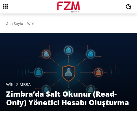
Ana Sayfa
Wiki
WIKI
ZIMBRA
Zimbra’da Salt Okunur (Read-
Only) Yönetici Hesabı Oluşturma
Facebook
X
Pinterest
WhatsAp