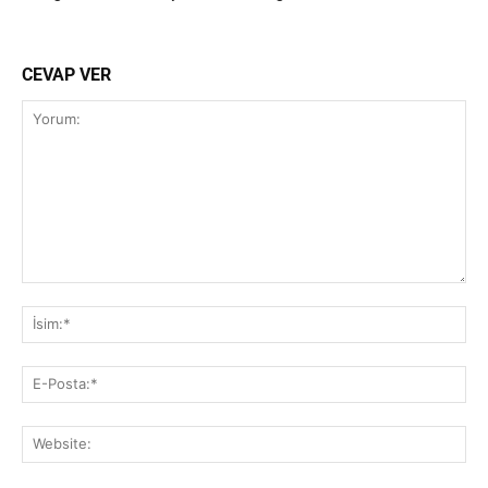
CEVAP VER
Yorum:
İsi
E-
Pos
Web