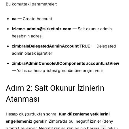
Bu komuttaki parametreler:
ca
— Create Account
izleme-admin@sirketiniz.com
— Salt okunur admin
hesabının adresi
zimbraIsDelegatedAdminAccount TRUE
— Delegated
admin olarak işaretler
zimbraAdminConsoleUIComponents accountListView
— Yalnızca hesap listesi görünümüne erişim verir
Adım 2: Salt Okunur İzinlerin
Atanması
Hesap oluşturduktan sonra,
tüm düzenleme yetkilerini
engellemeniz
gerekir. Zimbra’da bu, negatif izinler (deny
grants) ile yapılır. Negatif izinler, izin adının başına
-
(eksi)