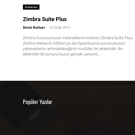
Haberler
Zimbra Suite Plus
Deniz Kutluer
-
16 Ocak 2017
Zimbra Sunucunuzun Yeteneklerini Arttırın! Zimbra Suite Plus,
Zimbra Network Edition ya da OpenSource sunucunuzun
yeteneklerini arttırabileceğiniz modüler bir eklentidir. Bu
eklentiler ile sunucunuzun gerçek zamanlı...
Popüler Yazılar