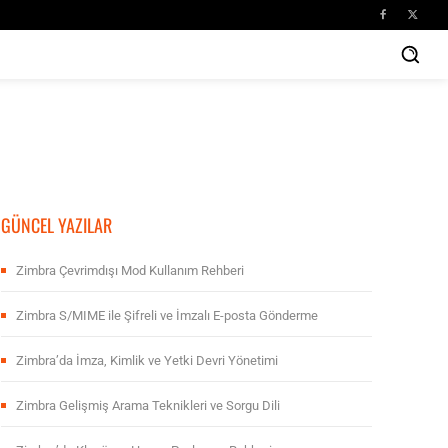
GÜNCEL YAZILAR
Zimbra Çevrimdışı Mod Kullanım Rehberi
Zimbra S/MIME ile Şifreli ve İmzalı E-posta Gönderme
Zimbra’da İmza, Kimlik ve Yetki Devri Yönetimi
Zimbra Gelişmiş Arama Teknikleri ve Sorgu Dili