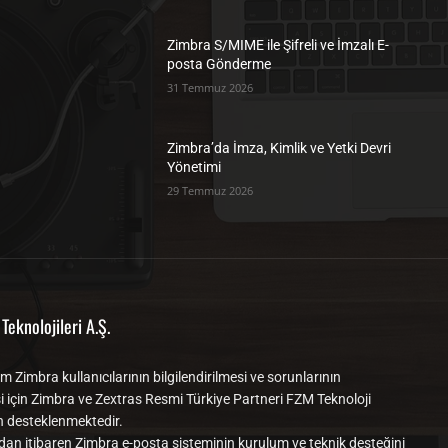
Zimbra S/MIME ile Şifreli ve İmzalı E-
posta Gönderme
31 Temmuz 2026
Zimbra’da İmza, Kimlik ve Yetki Devri
Yönetimi
29 Temmuz 2026
Teknolojileri A.Ş.
m Zimbra kullanıcılarının bilgilendirilmesi ve sorunlarının
i için Zimbra ve Zextras Resmi Türkiye Partneri FZM Teknoloji
n desteklenmektedir.
dan itibaren Zimbra e-posta sisteminin kurulum ve teknik desteğini