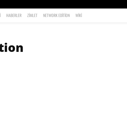
I
HABERLER
ZIMLET
NETWORK EDITION
WIKI
tion