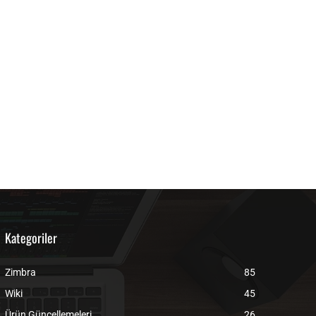
Kategoriler
Zimbra
85
Wiki
45
Ürün Güncellemeleri
26