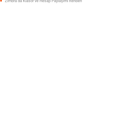
Zimbra’da Klasör ve Hesap Paylaşımı Rehberi