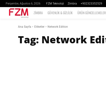
FZM Teknoloji
Zimbra
+902323352529
Perşembe, Ağustos 6, 2026
ZIMBRA
GÜVENLIK & GIZLILIK
ÜRÜN GÜNCELLEMELER
Ana Sayfa
Etiketler
Network Edition
Tag:
Network Edi