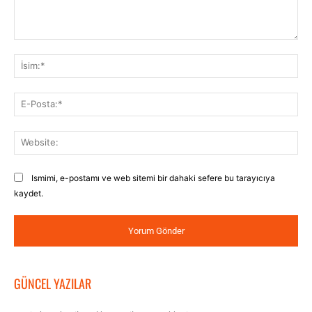
Yorum:
İsi
E-
Pos
Web
Ismimi, e-postamı ve web sitemi bir dahaki sefere bu tarayıcıya
kaydet.
GÜNCEL YAZILAR