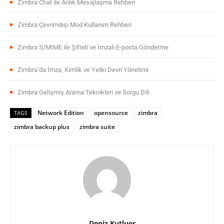
Zimbra Chat ile Anlık Mesajlaşma Rehberi
Zimbra Çevrimdışı Mod Kullanım Rehberi
Zimbra S/MIME ile Şifreli ve İmzalı E-posta Gönderme
Zimbra’da İmza, Kimlik ve Yetki Devri Yönetimi
Zimbra Gelişmiş Arama Teknikleri ve Sorgu Dili
Network Edition
opensource
zimbra
TAGS
zimbra backup plus
zimbra suite
Deniz Kutluer