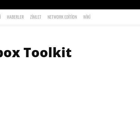
I
HABERLER
ZIMLET
NETWORK EDITION
WIKI
box Toolkit