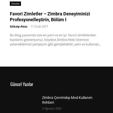
Zimlet
Favori Zimletler – Zimbra Deneyiminizi
Profesyonelleştirin, Bölüm I
Gökalp Aksu
-
11 Ocak 2017
Bu blog yazısında size en yeni ve en iyi favori zimletlerden
bazılarını gösteriyoruz, böylece Zimbra Web İstemcisi
yeteneklerinizi şampiyon gibi genişletebilir, yeni ve kullanışlı...
Güncel Yazılar
Zimbra Çevrimdışı Mod Kullanım
Rehberi
3 Ağustos 2026