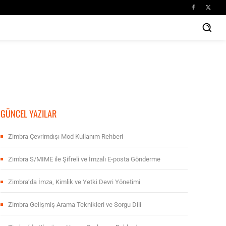
GÜNCEL YAZILAR
Zimbra Çevrimdışı Mod Kullanım Rehberi
Zimbra S/MIME ile Şifreli ve İmzalı E-posta Gönderme
Zimbra’da İmza, Kimlik ve Yetki Devri Yönetimi
Zimbra Gelişmiş Arama Teknikleri ve Sorgu Dili