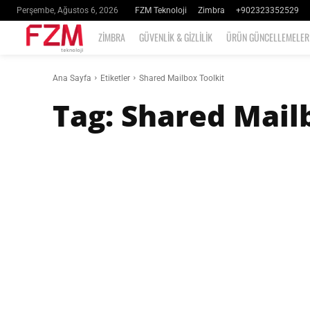
FZM Teknoloji
Zimbra
+902323352529
Perşembe, Ağustos 6, 2026
ZIMBRA
GÜVENLIK & GIZLILIK
ÜRÜN GÜNCELLEMELER
Ana Sayfa
Etiketler
Shared Mailbox Toolkit
Tag:
Shared Mail