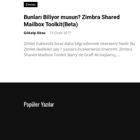
Zimlet
Bunları Biliyor musun? Zimbra Shared
Mailbox Toolkit(Beta)
Gökalp Aksu
-
13 Ocak 2017
Zimlet hakkında biraz daha bilgi edinmek isterseniz Nedir Bu
Zimlet dedikleri şey ? yazısını incelemenizi öneririm. Zimbra
Shared Mailbox Toolkit Barry de Graff ile başlamış,...
Popüler Yazılar