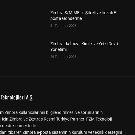
Zimbra S/MIME ile Şifreli ve İmzalı E-
posta Gönderme
31 Temmuz 2026
Zimbra’da İmza, Kimlik ve Yetki Devri
Yönetimi
29 Temmuz 2026
Teknolojileri A.Ş.
m Zimbra kullanıcılarının bilgilendirilmesi ve sorunlarının
i için Zimbra ve Zextras Resmi Türkiye Partneri FZM Teknoloji
n desteklenmektedir.
dan itibaren Zimbra e-posta sisteminin kurulum ve teknik desteğini