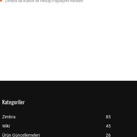
Zimbra’da Klasör ve Hesap Paylaşımı Rehberi
Kategoriler
Zimbra
85
Wiki
45
Ürün Güncellemeleri
26