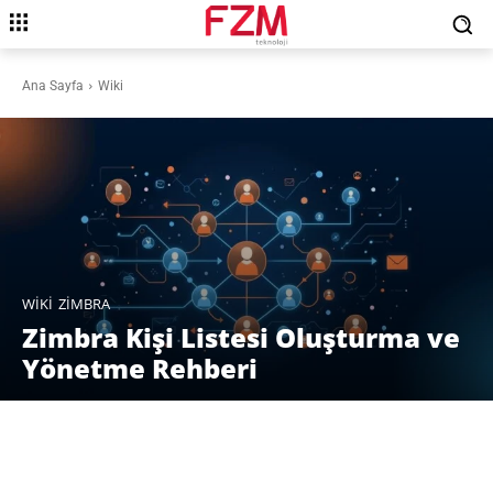
Ana Sayfa
Wiki
WIKI
ZIMBRA
Zimbra Kişi Listesi Oluşturma ve
Yönetme Rehberi
Facebook
X
Pinterest
WhatsAp