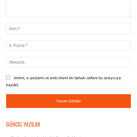
Yorum:
İsi
E-
Pos
Web
Ismimi, e-postamı ve web sitemi bir dahaki sefere bu tarayıcıya
kaydet.
GÜNCEL YAZILAR