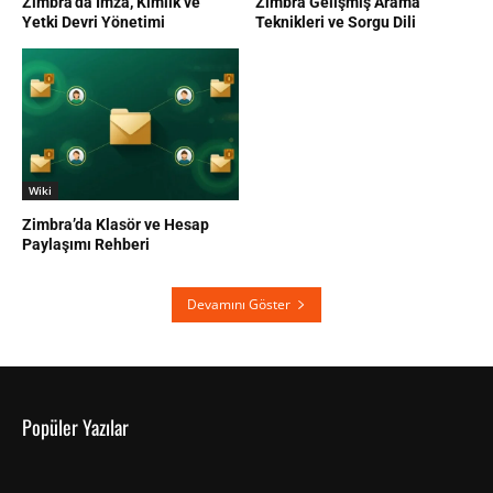
Zimbra’da İmza, Kimlik ve
Zimbra Gelişmiş Arama
Yetki Devri Yönetimi
Teknikleri ve Sorgu Dili
Wiki
Zimbra’da Klasör ve Hesap
Paylaşımı Rehberi
Devamını Göster
Popüler Yazılar