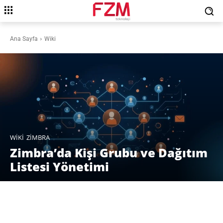
Ana Sayfa
Wiki
WIKI
ZIMBRA
Zimbra’da Kişi Grubu ve Dağıtım
Listesi Yönetimi
Facebook
X
Pinterest
WhatsAp