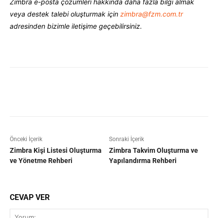
Zimbra e-posta çözümleri hakkında daha fazla bilgi almak
veya destek talebi oluşturmak için
zimbra@fzm.com.tr
adresinden bizimle iletişime geçebilirsiniz.
Facebook
X
Pinterest
WhatsAp
Önceki İçerik
Sonraki İçerik
Zimbra Kişi Listesi Oluşturma
Zimbra Takvim Oluşturma ve
ve Yönetme Rehberi
Yapılandırma Rehberi
CEVAP VER