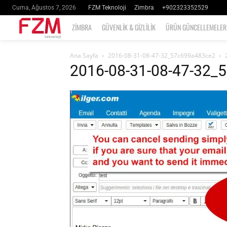
FZM Teknoloji
Zimbra
+902323352529
Cuma, Ağustos 7, 2026
ZIMBRA
GÜVENLIK & GIZLILIK
ÜRÜN GÜNCELLEMELER
Ana Sayfa
2016-08-31-08-47-32_57c699a483ce2
2016-08-31-08-47-32_