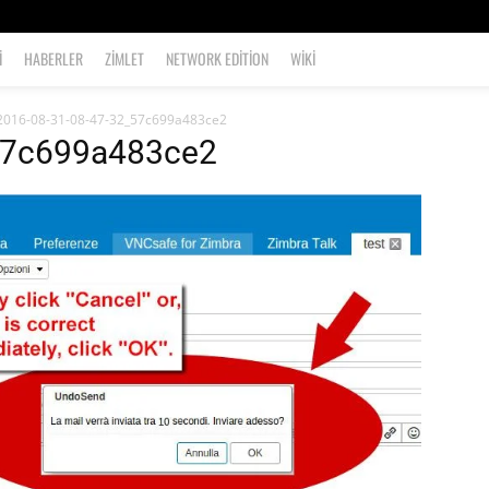
I
HABERLER
ZIMLET
NETWORK EDITION
WIKI
2016-08-31-08-47-32_57c699a483ce2
57c699a483ce2