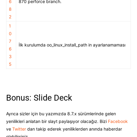
6
870 perforce branch.
8
2
1
0
7
İlk kurulumda oo_linux_install_path in ayarlanamaması
6
3
5
Bonus: Slide Deck
Ayrıca sizler için bu yazımızda 8.7.x sürümlerinde gelen
yenilikleri anlatan bir slayt paylaşıyor olacağız. Bizi
Facebook
ve
Twitter
dan takip ederek yeniliklerden anında haberdar
olabilirsiniz.