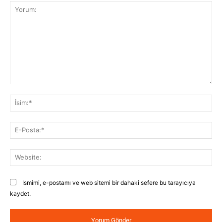
Yorum:
İsi
E-
Pos
Web
Ismimi, e-postamı ve web sitemi bir dahaki sefere bu tarayıcıya
kaydet.