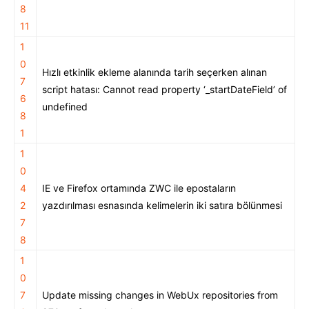
8
11
1
0
Hızlı etkinlik ekleme alanında tarih seçerken alınan
7
script hatası: Cannot read property ‘_startDateField’ of
6
undefined
8
1
1
0
4
IE ve Firefox ortamında ZWC ile epostaların
2
yazdırılması esnasında kelimelerin iki satıra bölünmesi
7
8
1
0
7
Update missing changes in WebUx repositories from