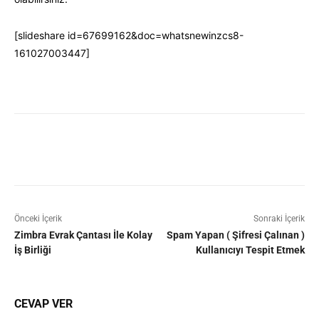
[slideshare id=67699162&doc=whatsnewinzcs8-
161027003447]
Facebook
X
Pinterest
WhatsAp
Önceki İçerik
Sonraki İçerik
Zimbra Evrak Çantası İle Kolay
Spam Yapan ( Şifresi Çalınan )
İş Birliği
Kullanıcıyı Tespit Etmek
CEVAP VER