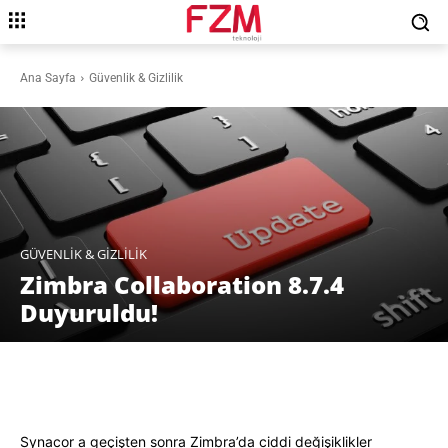
Ana Sayfa
Güvenlik & Gizlilik
GÜVENLIK & GIZLILIK
Zimbra Collaboration 8.7.4
Duyuruldu!
Facebook
X
Pinterest
WhatsAp
Synacor a geçişten sonra Zimbra’da ciddi değişiklikler