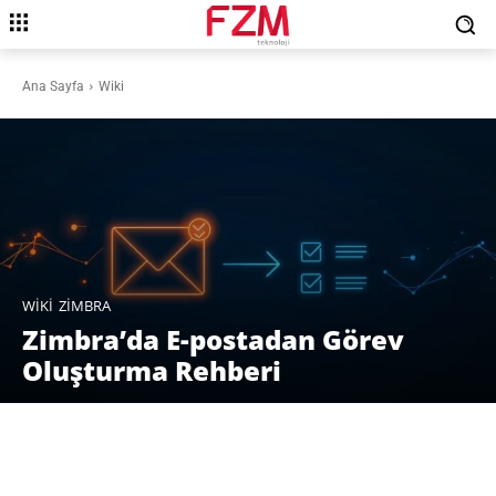
Ana Sayfa
Wiki
WIKI
ZIMBRA
Zimbra’da E-postadan Görev
Oluşturma Rehberi
Facebook
X
Pinterest
WhatsAp