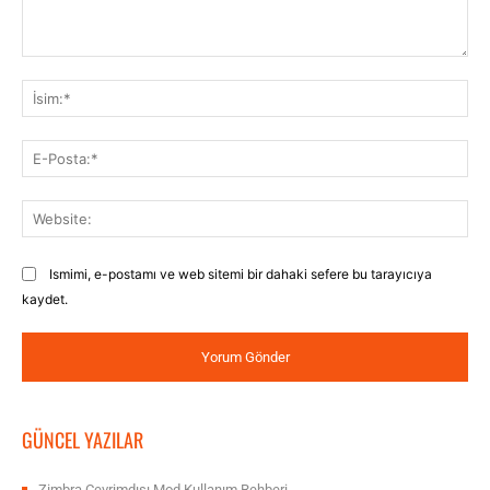
Yorum:
İsi
E-
Pos
Web
Ismimi, e-postamı ve web sitemi bir dahaki sefere bu tarayıcıya
kaydet.
GÜNCEL YAZILAR