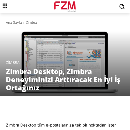
Ana Sayfa
Zimbra
ZIMBRA
Zimbra Desktop, Zimbra
Deneyiminizi Arttıracak En İyi İş
Ortağınız
Facebook
X
Pinterest
WhatsAp
Zimbra Desktop tüm e-postalarınıza tek bir noktadan ister