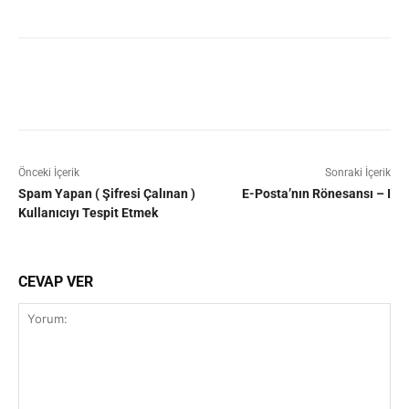
Facebook
X
Pinterest
WhatsAp
Önceki İçerik
Sonraki İçerik
Spam Yapan ( Şifresi Çalınan )
E-Posta’nın Rönesansı – I
Kullanıcıyı Tespit Etmek
CEVAP VER