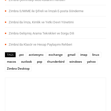
Zimbra Çevrimdışı Mod Kullanım Rehberi
Zimbra S/MIME ile Şifreli ve İmzalı E-posta Gönderme
Zimbra’da İmza, Kimlik ve Yetki Devri Yönetimi
Zimbra Gelişmiş Arama Teknikleri ve Sorgu Dili
Zimbra’da Klasör ve Hesap Paylaşımı Rehberi
.pst
activesync
exchange
gmail
imap
linux
TAGS
macos
outlook
pop
thunderbird
windows
yahoo
Zimbra Desktop